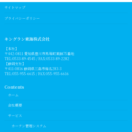
ジ
ジ
ジ
ジ
ペ
サイトマップ
ー
プライバシーポリシー
ジ
送
キングラン東海株式会社
り
【本社】
〒442-0811 愛知県豊川市馬場町薬師75番地
TEL:0533-89-4545 / FAX:0533-89-2282
【静岡支社】
〒411-0816 静岡県三島市梅名283-3
TEL:055-955-6615 / FAX:055-955-6616
Contents
ホーム
会社概要
サービス
カーテン管理システム