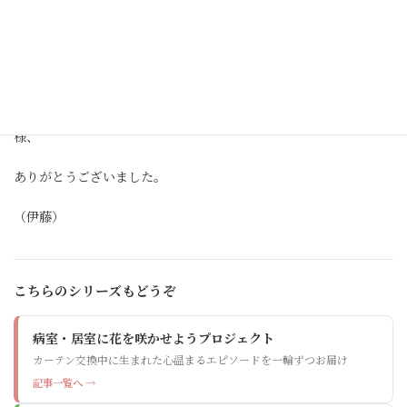
楽しい時間はあっという間に終わり、お開きとなりました。
また、楽しい催しができるといいですね。
素敵な会場をご用意して下さったホテルアークリッシュ豊橋の皆
様、
ありがとうございました。
（伊藤）
こちらのシリーズもどうぞ
病室・居室に花を咲かせようプロジェクト
カーテン交換中に生まれた心温まるエピソードを一輪ずつお届け
記事一覧へ →